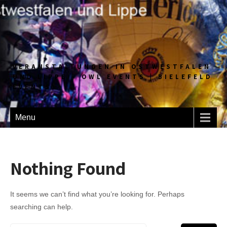
VERANSTALTUNGEN IN OSTWESTFALEN
UND LIPPE – OWL EVENTS | BIELEFELD
EVENTS
Menu
Nothing Found
It seems we can’t find what you’re looking for. Perhaps
searching can help.